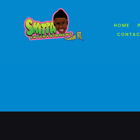
Ga
naar
inhoud
HOME
CONTAC