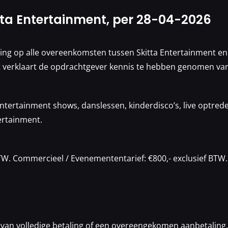
ta Entertainment, per 28-04-2026
ng op alle overeenkomsten tussen Skitta Entertainment en
t verklaart de opdrachtgever kennis te hebben genomen va
ntertainment shows, danslessen, kinderdisco’s, live optre
ertainment.
BTW. Commercieel / Evenemententarief: €800,- exclusief BTW. R
t van volledige betaling of een overeengekomen aanbetaling