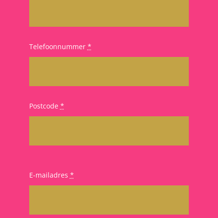
Telefoonnummer
*
Postcode
*
E-mailadres
*