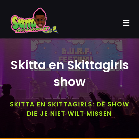
Ga
naar
inhoud
Tog
Navi
Home
Skitta en Skittagirls
Pakketten
Bio
show
Beschikbaarheid
SKITTA EN SKITTAGIRLS: DÉ SHOW
Videoclips
DIE JE NIET WILT MISSEN
Contact