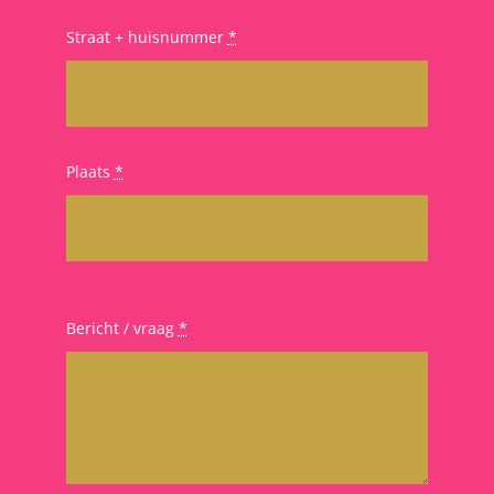
Straat + huisnummer
*
Plaats
*
Bericht / vraag
*